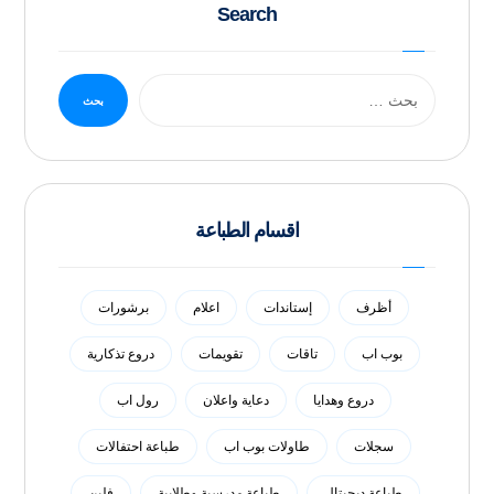
Search
بحث
اقسام الطباعة
أظرف
إستاندات
اعلام
برشورات
بوب اب
تاقات
تقويمات
دروع تذكارية
دروع وهدايا
دعاية واعلان
رول اب
سجلات
طاولات بوب اب
طباعة احتفالات
طباعة ديجيتال
طباعة مدرسية وطلابية
فلين