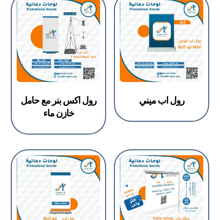
رول اب ميني
رول اكس بنر مع حامل
خازن ماء