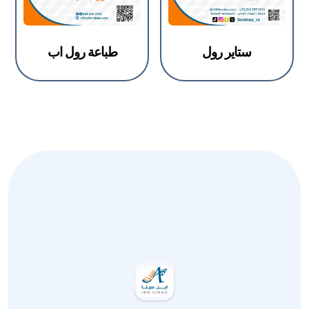
ستاير رول
طباعة رول اب